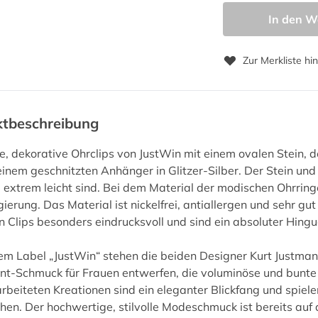
In den W
Zur Merkliste hi
ktbeschreibung
ge, dekorative Ohrclips von JustWin mit einem ovalen Stein, 
 einem geschnitzten Anhänger in Glitzer-Silber. Der Stein un
 extrem leicht sind. Bei dem Material der modischen Ohrringe
gierung. Das Material ist nickelfrei, antiallergen und sehr gut
 Clips besonders eindrucksvoll und sind ein absoluter Hingu
em Label „JustWin“ stehen die beiden Designer Kurt Justma
t-Schmuck für Frauen entwerfen, die voluminöse und bunte 
beiteten Kreationen sind ein eleganter Blickfang und spielen
hen. Der hochwertige, stilvolle Modeschmuck ist bereits au