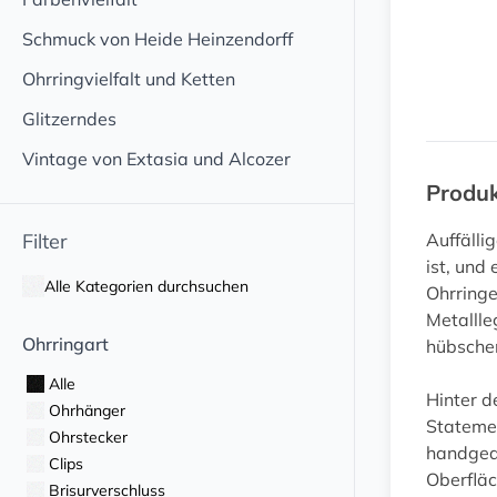
Schmuck von Heide Heinzendorff
Ohrringvielfalt und Ketten
Glitzerndes
Vintage von Extasia und Alcozer
Produ
Filter
Auffälli
ist, und
Alle Kategorien durchsuchen
Ohrringe
Metallle
Ohrringart
hübschen
Alle
Hinter d
Ohrhänger
Statemen
Ohrstecker
handgear
Clips
Oberfläc
Brisurverschluss