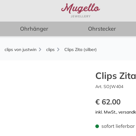
Ohrhänger
Ohrstecker
clips von justwin
clips
Clips Zita (silber)
Clips Zita
Art. SOJW404
€ 62.00
inkl. MwSt., versand
sofort lieferbar