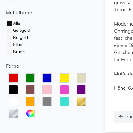
gewesen 
Trend-Fa
Metallfarbe
Alle
Moderner
Gelbgold
Ohrringe
Rotgold
festlich
Silber
einem Di
Bronze
Geschenk
für Fra
Farbe
Maße de
Höhe: 6,
zur