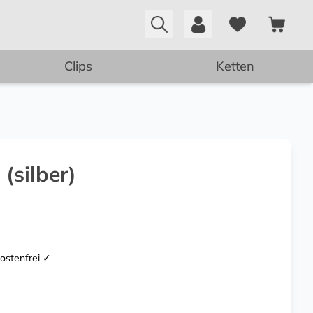
Clips
Ketten
 (silber)
kostenfrei ✓