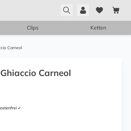
Clips
Ketten
ccio Carneol
 Ghiaccio Carneol
kostenfrei ✓