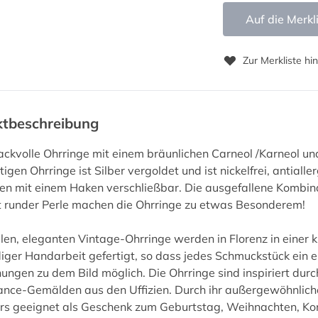
Auf die Merkl
Zur Merkliste hi
ktbeschreibung
kvolle Ohrringe mit einem bräunlichen Carneol /Karneol und
igen Ohrringe ist Silber vergoldet und ist nickelfrei, antiall
ten mit einem Haken verschließbar. Die ausgefallene Kombi
t runder Perle machen die Ohrringe zu etwas Besonderem!
len, eleganten Vintage-Ohrringe werden in Florenz in einer 
ger Handarbeit gefertigt, so dass jedes Schmuckstück ein ein
ngen zu dem Bild möglich. Die Ohrringe sind inspiriert durc
nce-Gemälden aus den Uffizien. Durch ihr außergewöhnliche
s geeignet als Geschenk zum Geburtstag, Weihnachten, Konf