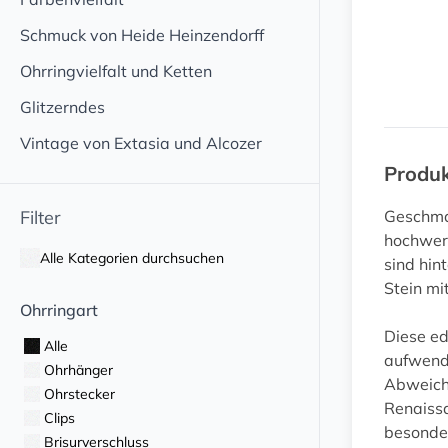
Schmuck von Heide Heinzendorff
Ohrringvielfalt und Ketten
Glitzerndes
Vintage von Extasia und Alcozer
Produ
Filter
Geschmac
hochwert
Alle Kategorien durchsuchen
sind hin
Stein mi
Ohrringart
Diese ed
Alle
aufwendi
Ohrhänger
Abweichu
Ohrstecker
Renaissa
Clips
besonder
Brisurverschluss