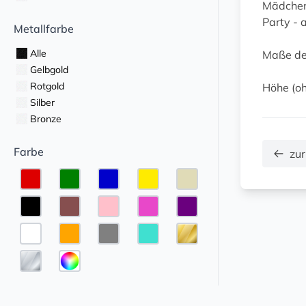
Mädchen.
Party - a
Metallfarbe
Alle
Maße de
Gelbgold
Rotgold
Höhe (oh
Silber
Bronze
Farbe
zur