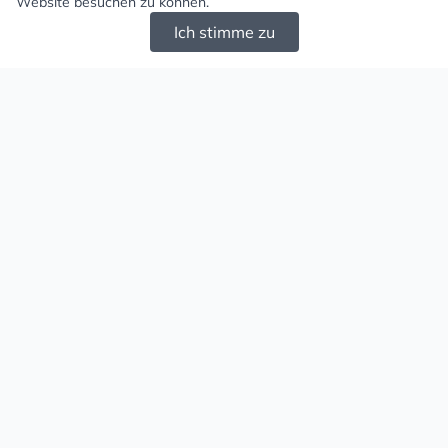
Website besuchen zu können.
Ich stimme zu
Mugello - Schöne und große Auswahl an
Ohrringen und Ketten
Versand & Zahlung
Versandkosten
Liefergebiet
Versanddienstleister
Lieferzeit
Zahlungsarten
Retouren
Rechtliches