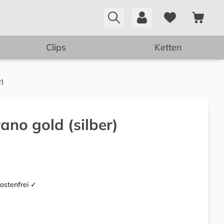
Clips
Ketten
r)
ano gold (silber)
kostenfrei ✓