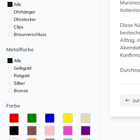
Muranooh
Alle
italieni
Ohrhänger
Ohrstecker
Diese hü
Clips
besteche
Brisurverschluss
Alltag, i
Abendoh
Metallfarbe
Konfirma
Alle
Gelbgold
Durchmes
Rotgold
Silber
Bronze
zur
Farbe