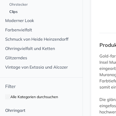
Ohrstecker
Clips
Moderner Look
Farbenvielfalt
Schmuck von Heide Heinzendorff
Produ
Ohrringvielfalt und Ketten
Gold-far
Glitzerndes
Insel Mu
Vintage von Extasia und Alcozer
eingearb
Muranogl
Farbtief
Filter
somit ei
Alle Kategorien durchsuchen
Die glän
eingefas
Ohrringart
hochwert