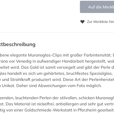
Auf die Merkl
Zur Merkliste hi
ktbeschreibung
bene elegante Muranoglas-Clips mit großer Farbintensität. 
rano vor Venedig in aufwendiger Handarbeit hergestellt, wob
eitet wird. Das Gold ist somit versiegelt und gibt der Perle
as handelt es sich um gehärtetes, bruchfestes Spezialglas, 
e und Strahlkraft produziert wird. Diese Art der Perlenherst
n Unikat. Daher sind Abweichungen vom Foto möglich.
zenden, leuchtenden Perlen der stilvollen, schicken Muranoglas
st. Das Material ist nickelfrei, antiallergen und sehr gut vert
ig von einer Goldschmiede-Werkstatt in Pforzheim gearbeitet