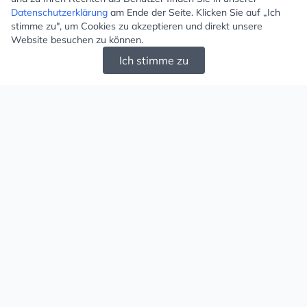
Datenschutzerklärung
am Ende der Seite. Klicken Sie auf „Ich
stimme zu", um Cookies zu akzeptieren und direkt unsere
Website besuchen zu können.
Ich stimme zu
Mugello - Schöne und große Auswahl an
Ohrringen und Ketten
Versand & Zahlung
Versandkosten
Liefergebiet
Versanddienstleister
Lieferzeit
Zahlungsarten
Retouren