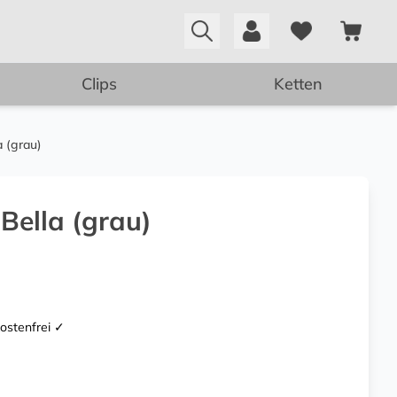
Clips
Ketten
a (grau)
Bella (grau)
kostenfrei ✓