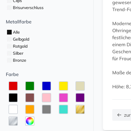
Clips
gewesen 
Brisurverschluss
Trend-Fa
Metallfarbe
Moderner
Ohrringe
Alle
festlich
Gelbgold
einem Di
Rotgold
Geschenk
Silber
für Fra
Bronze
Maße de
Farbe
Höhe: 8,
zur