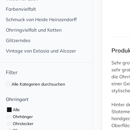
Farbenvielfalt
Schmuck von Heide Heinzendorff
Ohrringvielfalt und Ketten
Glitzerndes
Produ
Vintage von Extasia und Alcozer
Sehr gro
sehr gro
Filter
die Ohrr
einer Ge
Alle Kategorien durchsuchen
stylisch
Ohrringart
Hinter d
Alle
Statemen
Ohrhänger
handgear
Ohrstecker
Oberfläc