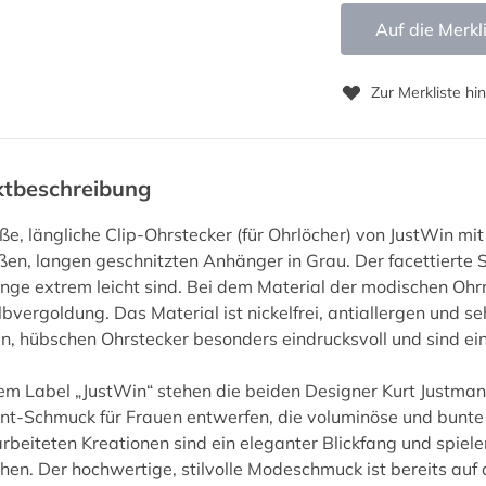
Auf die Merkl
Zur Merkliste hi
ktbeschreibung
ße, längliche Clip-Ohrstecker (für Ohrlöcher) von JustWin mi
ßen, langen geschnitzten Anhänger in Grau. Der facettierte 
inge extrem leicht sind. Bei dem Material der modischen Ohrr
lbvergoldung. Das Material ist nickelfrei, antiallergen und se
en, hübschen Ohrstecker besonders eindrucksvoll und sind ei
em Label „JustWin“ stehen die beiden Designer Kurt Justma
t-Schmuck für Frauen entwerfen, die voluminöse und bunte 
beiteten Kreationen sind ein eleganter Blickfang und spielen
hen. Der hochwertige, stilvolle Modeschmuck ist bereits au