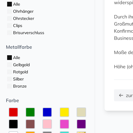
widerspi
Alle
Ohrhänger
Durch i
Ohrstecker
Großmut
Clips
Konfirma
Brisurverschluss
Business
Metallfarbe
Maße de
Alle
Gelbgold
Höhe (oh
Rotgold
Silber
Bronze
zur
Farbe