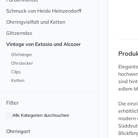
Schmuck von Heide Heinzendorff
Ohrringvielfalt und Ketten
Glitzerndes
Vintage von Extasia und Alcozer
Produ
Ohrhänger
Ohrstecker
Elegant
Clips
hochwert
Ketten
sind hin
edlem M
Filter
Die einz
erhältli
Alle Kategorien durchsuchen
modern u
Süddeuts
Ohrringart
Blickfän