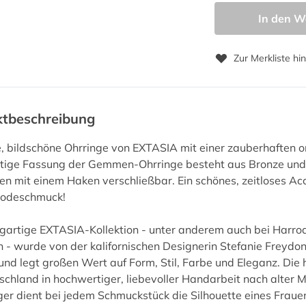
In den W
Zur Merkliste hi
ktbeschreibung
e, bildschöne Ohrringe von EXTASIA mit einer zauberhafte
ige Fassung der Gemmen-Ohrringe besteht aus Bronze und ist
ten mit einem Haken verschließbar. Ein schönes, zeitloses A
odeschmuck!
igartige EXTASIA-Kollektion - unter anderem auch bei Harro
ch - wurde von der kalifornischen Designerin Stefanie Freydon
nd legt großen Wert auf Form, Stil, Farbe und Eleganz. D
chland in hochwertiger, liebevoller Handarbeit nach alter M
ger dient bei jedem Schmuckstück die Silhouette eines Fraue