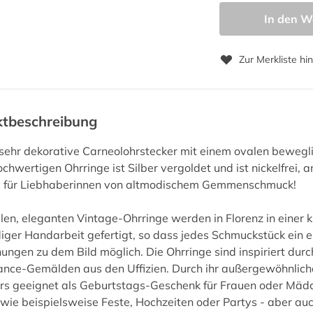
In den W
Zur Merkliste hi
ktbeschreibung
 sehr dekorative Carneolohrstecker mit einem ovalen bewe
ochwertigen Ohrringe ist Silber vergoldet und ist nickelfrei, 
e für Liebhaberinnen von altmodischem Gemmenschmuck!
len, eleganten Vintage-Ohrringe werden in Florenz in einer 
ger Handarbeit gefertigt, so dass jedes Schmuckstück ein ein
ngen zu dem Bild möglich. Die Ohrringe sind inspiriert durc
nce-Gemälden aus den Uffizien. Durch ihr außergewöhnliche
s geeignet als Geburtstags-Geschenk für Frauen oder Mädch
wie beispielsweise Feste, Hochzeiten oder Partys - aber auch 