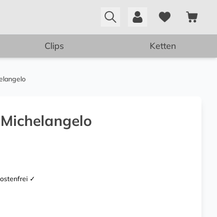
Clips
Ketten
elangelo
 Michelangelo
kostenfrei ✓