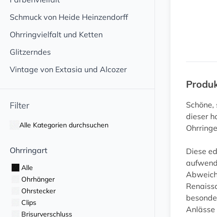
Schmuck von Heide Heinzendorff
Ohrringvielfalt und Ketten
Glitzerndes
Vintage von Extasia und Alcozer
Produ
Filter
Schöne,
dieser h
Alle Kategorien durchsuchen
Ohrring
Ohrringart
Diese ed
aufwendi
Alle
Abweichu
Ohrhänger
Renaissa
Ohrstecker
besonder
Clips
Anlässe 
Brisurverschluss