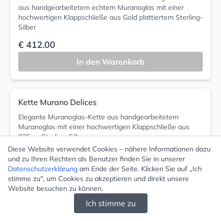
aus handgearbeitetem echtem Muranoglas mit einer
hochwertigen Klappschließe aus Gold plattiertem Sterling-
Silber
€ 412.00
In den Warenkorb
Kette Murano Delices
Elegante Muranoglas-Kette aus handgearbeitetem
Muranoglas mit einer hochwertigen Klappschließe aus
925-er Sterling-Silber
Diese Website verwendet Cookies – nähere Informationen dazu
€ 382.00
und zu Ihren Rechten als Benutzer finden Sie in unserer
Datenschutzerklärung
am Ende der Seite. Klicken Sie auf „Ich
In den Warenkorb
stimme zu", um Cookies zu akzeptieren und direkt unsere
Website besuchen zu können.
Ich stimme zu