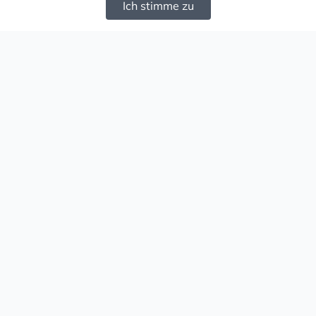
Ich stimme zu
Mugello - Schöne und große Auswahl an
Ohrringen und Ketten
Versand & Zahlung
Versandkosten
Liefergebiet
Versanddienstleister
Lieferzeit
Zahlungsarten
Retouren
Rechtliches
Produktinformationen