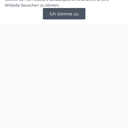
Website besuchen zu können.
Ich stimme zu
Mugello - Schöne und große Auswahl an
Ohrringen und Ketten
Versand & Zahlung
Versandkosten
Liefergebiet
Versanddienstleister
Lieferzeit
Zahlungsarten
Retouren
Rechtliches