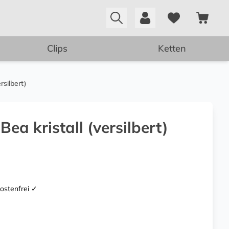
Clips
Ketten
rsilbert)
Bea kristall (versilbert)
kostenfrei ✓