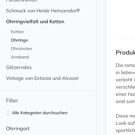
Schmuck von Heide Heinzendorff
Ohrringvielfalt und Ketten
Ketten
Ohrringe
Ohrstecker
Produ
Armband
Die roma
Glitzerndes
in liebe
Vintage von Extasia und Alcozer
verleiht
verschli
einer ho
Filter
sind som
Alle Kategorien durchsuchen
Diese mo
Look auf
Ohrringart
sportlic