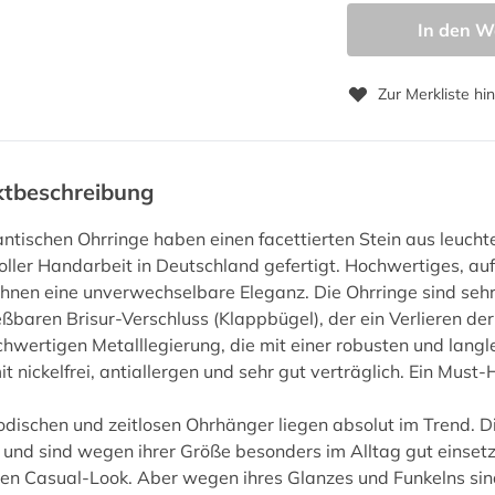
In den W
Zur Merkliste hi
ktbeschreibung
ntischen Ohrringe haben einen facettierten Stein aus leuch
voller Handarbeit in Deutschland gefertigt. Hochwertiges, au
 ihnen eine unverwechselbare Eleganz. Die Ohrringe sind se
eßbaren Brisur-Verschluss (Klappbügel), der ein Verlieren d
chwertigen Metalllegierung, die mit einer robusten und lang
it nickelfrei, antiallergen und sehr gut verträglich. Ein Mu
dischen und zeitlosen Ohrhänger liegen absolut im Trend. D
 und sind wegen ihrer Größe besonders im Alltag gut einsetzb
hen Casual-Look. Aber wegen ihres Glanzes und Funkelns sind