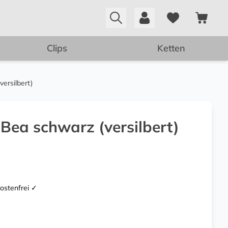
Clips
Ketten
ersilbert)
Bea schwarz (versilbert)
kostenfrei ✓