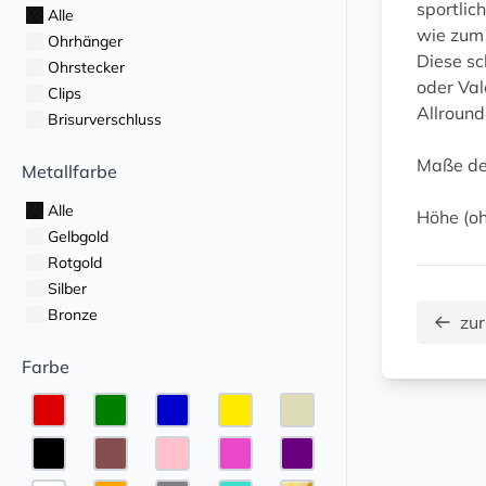
sportlic
Alle
wie zum 
Ohrhänger
Diese sc
Ohrstecker
oder Val
Clips
Allround
Brisurverschluss
Maße de
Metallfarbe
Alle
Höhe (oh
Gelbgold
Rotgold
Silber
Bronze
zur
Farbe