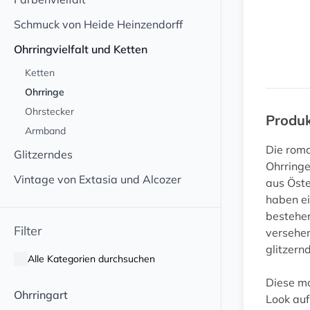
Schmuck von Heide Heinzendorff
Ohrringvielfalt und Ketten
Ketten
Ohrringe
Ohrstecker
Produ
Armband
Die roma
Glitzerndes
Ohrringe
Vintage von Extasia und Alcozer
aus Öste
haben ei
bestehen
Filter
versehen
glitzer
Alle Kategorien durchsuchen
Diese mo
Ohrringart
Look auf