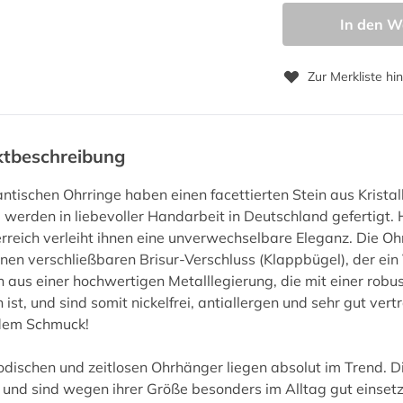
In den W
Zur Merkliste hi
ktbeschreibung
ntischen Ohrringe haben einen facettierten Stein aus Kristal
 werden in liebevoller Handarbeit in Deutschland gefertigt. 
rreich verleiht ihnen eine unverwechselbare Eleganz. Die Oh
nen verschließbaren Brisur-Verschluss (Klappbügel), der ein 
 aus einer hochwertigen Metalllegierung, die mit einer rob
 ist, und sind somit nickelfrei, antiallergen und sehr gut ve
ndem Schmuck!
dischen und zeitlosen Ohrhänger liegen absolut im Trend. D
 und sind wegen ihrer Größe besonders im Alltag gut einsetzb