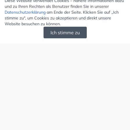
Diese Website verwendet Cookies – nähere Informationen dazu
und zu Ihren Rechten als Benutzer finden Sie in unserer
Datenschutzerklärung
am Ende der Seite. Klicken Sie auf „Ich
stimme zu", um Cookies zu akzeptieren und direkt unsere
Website besuchen zu können.
Ich stimme zu
Mugello - Schöne und große Auswahl an
Ohrringen und Ketten
Versand & Zahlung
Versandkosten
Liefergebiet
Versanddienstleister
Lieferzeit
Zahlungsarten