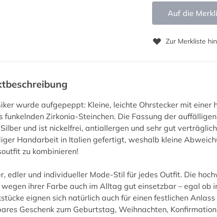
Auf die Merkl
Zur Merkliste hi
ktbeschreibung
siker wurde aufgepeppt: Kleine, leichte Ohrstecker mit einer 
s funkelnden Zirkonia-Steinchen. Die Fassung der auffällige
-Silber und ist nickelfrei, antiallergen und sehr gut verträgl
ger Handarbeit in Italien gefertigt, weshalb kleine Abwei
soutfit zu kombinieren!
, edler und individueller Mode-Stil für jedes Outfit. Die ho
 wegen ihrer Farbe auch im Alltag gut einsetzbar – egal ob im
tücke eignen sich natürlich auch für einen festlichen Anlass w
res Geschenk zum Geburtstag, Weihnachten, Konfirmation, 