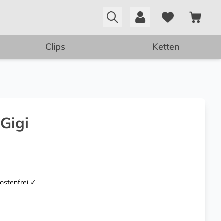
Clips
Ketten
Gigi
kostenfrei ✓