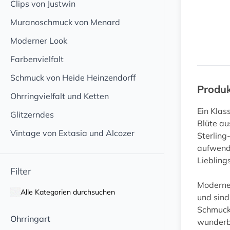
Clips von Justwin
Muranoschmuck von Menard
Moderner Look
Farbenvielfalt
Schmuck von Heide Heinzendorff
Produ
Ohrringvielfalt und Ketten
Ein Klas
Glitzerndes
Blüte au
Vintage von Extasia und Alcozer
Sterling
aufwendi
Liebling
Filter
Moderner
Alle Kategorien durchsuchen
und sind
Schmucks
Ohrringart
wunderba