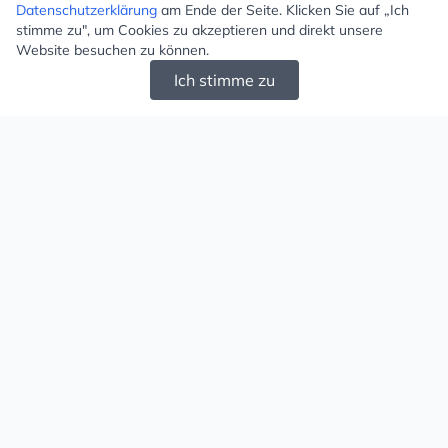
Datenschutzerklärung
am Ende der Seite. Klicken Sie auf „Ich
stimme zu", um Cookies zu akzeptieren und direkt unsere
Website besuchen zu können.
Ich stimme zu
Mugello - Schöne und große Auswahl an
Ohrringen und Ketten
Versand & Zahlung
Versandkosten
Liefergebiet
Versanddienstleister
Lieferzeit
Zahlungsarten
Retouren