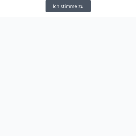
Ich stimme zu
Mugello - Schöne und große Auswahl an
Ohrringen und Ketten
Versand & Zahlung
Versandkosten
Liefergebiet
Versanddienstleister
Lieferzeit
Zahlungsarten
Retouren
Rechtliches
Produktinformationen