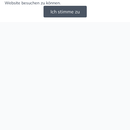
Website besuchen zu können.
Ich stimme zu
Mugello - Schöne und große Auswahl an
Ohrringen und Ketten
Versand & Zahlung
Versandkosten
Liefergebiet
Versanddienstleister
Lieferzeit
Zahlungsarten
Retouren
Rechtliches