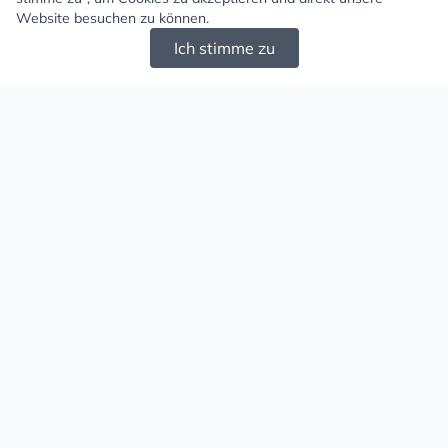
Website besuchen zu können.
Ich stimme zu
Mugello - Schöne und große Auswahl an
Ohrringen und Ketten
Versand & Zahlung
Versandkosten
Liefergebiet
Versanddienstleister
Lieferzeit
Zahlungsarten
Retouren
Rechtliches