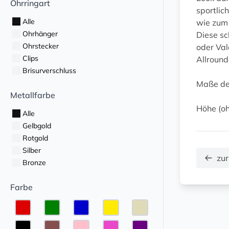
Ohrringart
sportlic
Alle
wie zum 
Ohrhänger
Diese sc
Ohrstecker
oder Val
Clips
Allround
Brisurverschluss
Maße de
Metallfarbe
Höhe (oh
Alle
Gelbgold
Rotgold
Silber
zur
Bronze
Farbe