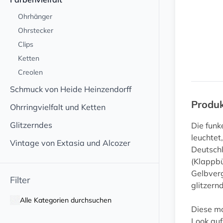
Ohrhänger
Ohrstecker
Clips
Ketten
Creolen
Schmuck von Heide Heinzendorff
Produ
Ohrringvielfalt und Ketten
Glitzerndes
Die funk
leuchtet
Vintage von Extasia und Alcozer
Deutschl
(Klappbü
Gelbverg
Filter
glitzer
Alle Kategorien durchsuchen
Diese mo
Look auf