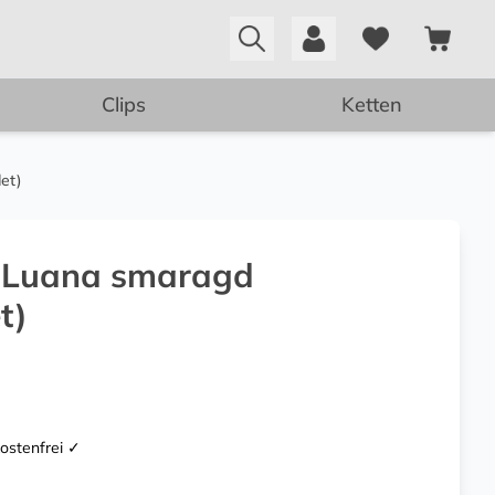
Clips
Ketten
et)
 Luana smaragd
t)
kostenfrei ✓