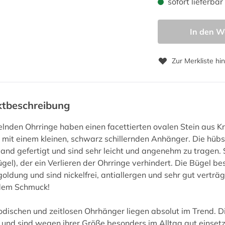
sofort lieferbar
In den W
Zur Merkliste hi
ktbeschreibung
elnden Ohrringe haben einen facettierten ovalen Stein aus K
, mit einem kleinen, schwarz schillernden Anhänger. Die hüb
and gefertigt und sind sehr leicht und angenehm zu tragen. 
gel), der ein Verlieren der Ohrringe verhindert. Die Bügel be
oldung und sind nickelfrei, antiallergen und sehr gut verträ
ndem Schmuck!
dischen und zeitlosen Ohrhänger liegen absolut im Trend. D
 und sind wegen ihrer Größe besonders im Alltag gut einsetzb