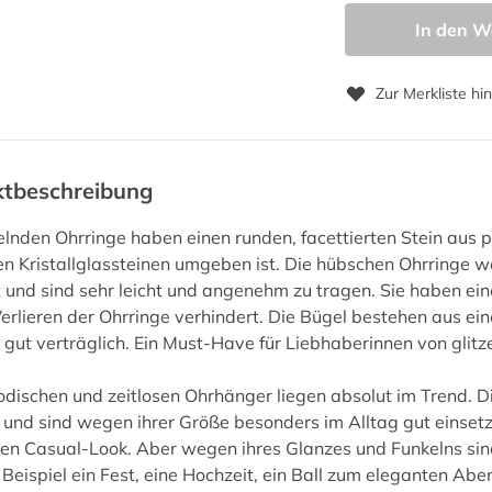
In den W
Zur Merkliste hi
ktbeschreibung
elnden Ohrringe haben einen runden, facettierten Stein aus p
en Kristallglassteinen umgeben ist. Die hübschen Ohrringe w
t und sind sehr leicht und angenehm zu tragen. Sie haben ei
Verlieren der Ohrringe verhindert. Die Bügel bestehen aus eine
 gut verträglich. Ein Must-Have für Liebhaberinnen von gli
dischen und zeitlosen Ohrhänger liegen absolut im Trend. D
 und sind wegen ihrer Größe besonders im Alltag gut einsetzb
hen Casual-Look. Aber wegen ihres Glanzes und Funkelns sind
Beispiel ein Fest, eine Hochzeit, ein Ball zum eleganten Abe