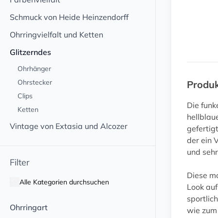
Schmuck von Heide Heinzendorff
Ohrringvielfalt und Ketten
Glitzerndes
Ohrhänger
Ohrstecker
Produ
Clips
Die funk
Ketten
hellblau
Vintage von Extasia und Alcozer
gefertig
der ein 
und sehr
Filter
Diese mo
Alle Kategorien durchsuchen
Look auf
sportlic
Ohrringart
wie zum 