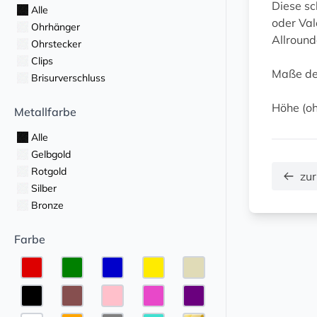
Diese sc
Alle
oder Val
Ohrhänger
Allround
Ohrstecker
Clips
Maße de
Brisurverschluss
Höhe (oh
Metallfarbe
Alle
Gelbgold
Rotgold
zur
Silber
Bronze
Farbe